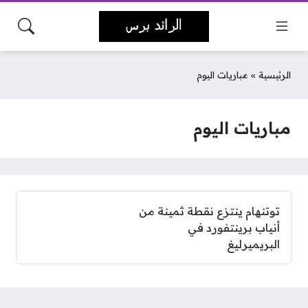
الرئيسية
»
مباريات اليوم
مباريات اليوم
توتنهام ينتزع نقطة ثمينة من
أنياب برينتفورد في
البريميرليغ